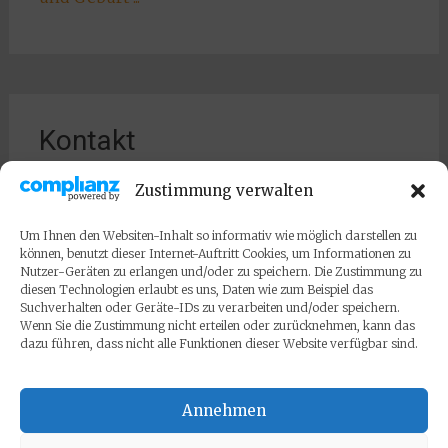
Kontakt
Swantje und Norbert Kuschick
Zustimmung verwalten
Telefon 09131 934680
Um Ihnen den Websiten-Inhalt so informativ wie möglich darstellen zu
Email arzt@praxis-kuschick.de
können, benutzt dieser Internet-Auftritt Cookies, um Informationen zu
Nutzer-Geräten zu erlangen und/oder zu speichern. Die Zustimmung zu
Speckweg 44, 91096 Möhrendorf (bei
diesen Technologien erlaubt es uns, Daten wie zum Beispiel das
Suchverhalten oder Geräte-IDs zu verarbeiten und/oder speichern.
Erlangen)
Wenn Sie die Zustimmung nicht erteilen oder zurücknehmen, kann das
dazu führen, dass nicht alle Funktionen dieser Website verfügbar sind.
Hier finden Sie das Impressum.
Annehmen